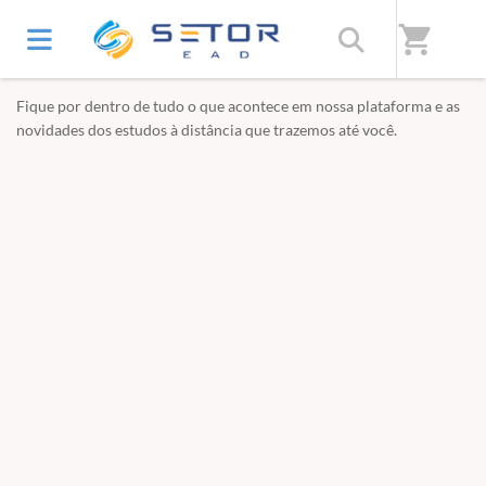
Home
/
Setor EAD - Os melhores cursos on-line
shopping_cart
Fique por dentro de tudo o que acontece em nossa plataforma e as
novidades dos estudos à distância que trazemos até você.