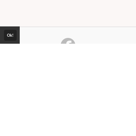
Ok!
Consultar Certificado
Consulte aqui a autenticidade do certificado.