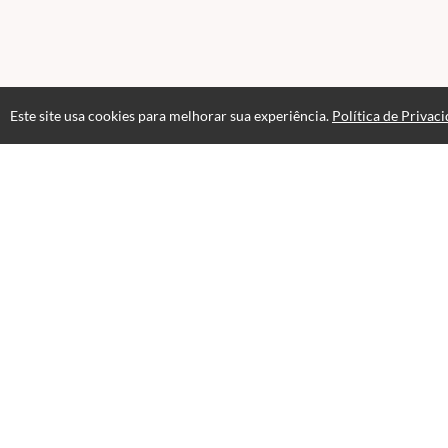
Este site usa cookies para melhorar sua experiência.
Política de Privac
Atendimento
Páginas
Política de
Fale Conosco
CNPJ: 21.066.707/0001-70
Selos e certificados
Formas de pagamento