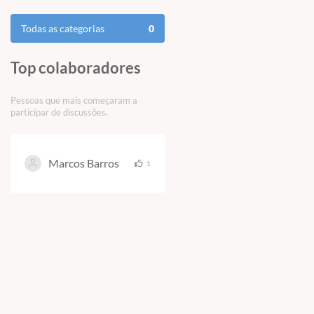
Todas as categorias
0
Top colaboradores
Pessoas que mais começaram a
participar de discussões.
Marcos Barros
1